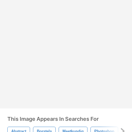
This Image Appears In Searches For
Abstract
Borstels
Meetkundig
Photoshop
Vor