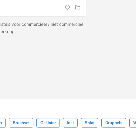
stels voor commercieel / niet commercieel
rverkoop.
s
Brushset
Geklater
Inkt
Splat
Druppels
W