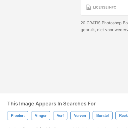
LICENSE INFO
20 GRATIS Photoshop Bor
gebruik, niet voor wede
This Image Appears In Searches For
Ploetert
Vinger
Verf
Verven
Borstel
Reek