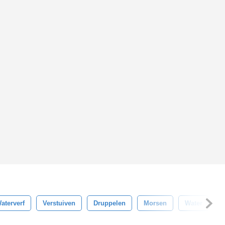
aterverf
Verstuiven
Druppelen
Morsen
Water
B