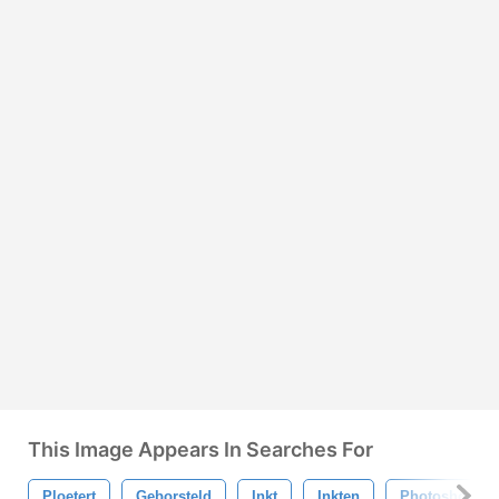
This Image Appears In Searches For
Ploetert
Geborsteld
Inkt
Inkten
Photoshop