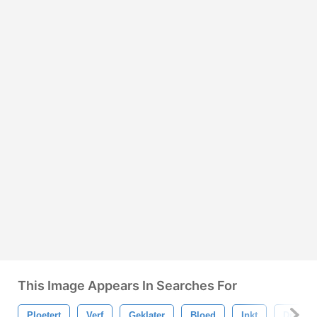
This Image Appears In Searches For
Ploetert
Verf
Geklater
Bloed
Inkt
Druppe