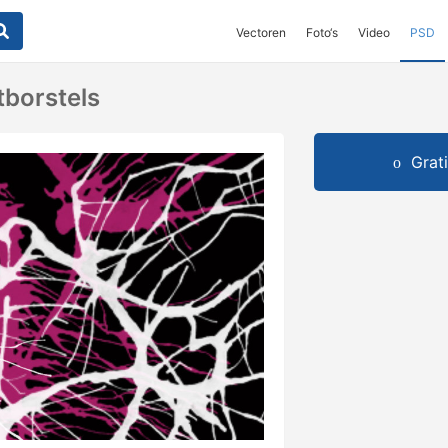
Vectoren
Foto‘s
Video
PSD
borstels
Grat