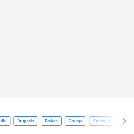
edig
Druppels
Breken
Grunge
Structuur
Kapot