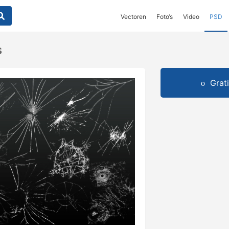
Vectoren
Foto‘s
Video
PSD
s
Grat