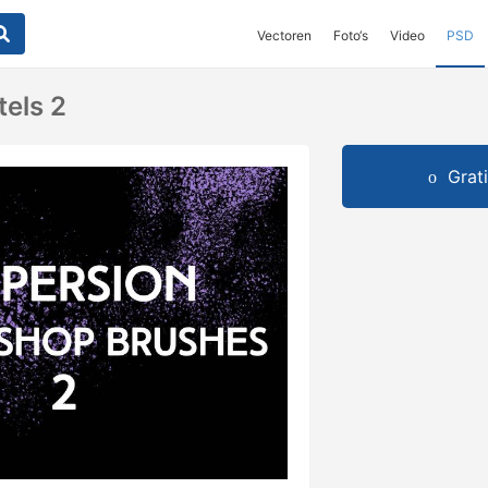
Vectoren
Foto‘s
Video
PSD
tels 2
Grat