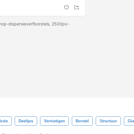
op-dispersieverfborstels, 2500px-
Actie
Deeltjes
Vernietigen
Borstel
Structuur
Gla