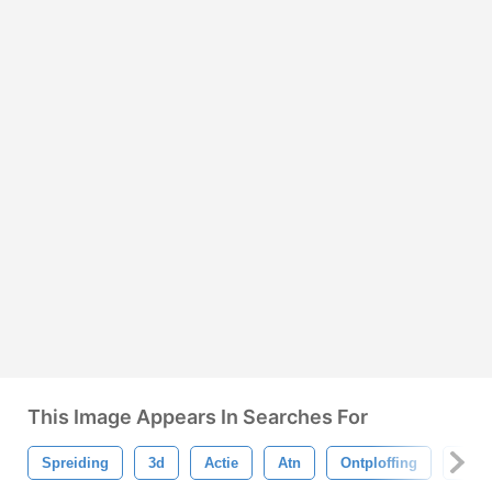
This Image Appears In Searches For
Spreiding
3d
Actie
Atn
Ontploffing
Brek