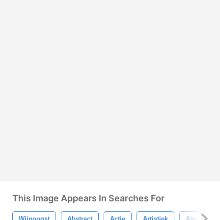
This Image Appears In Searches For
Wijnoogst
Abstract
Actie
Artistiek
Atn
G