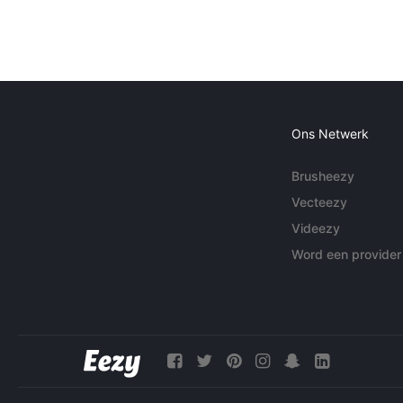
Ons Netwerk
Brusheezy
Vecteezy
Videezy
Word een provider