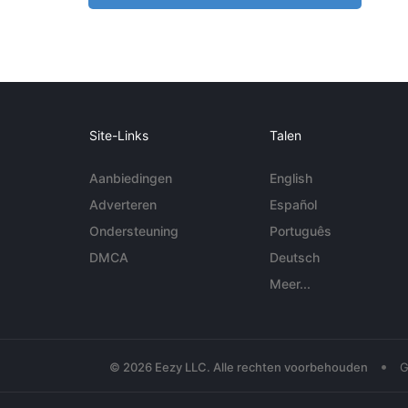
Site-Links
Talen
Aanbiedingen
English
Adverteren
Español
Ondersteuning
Português
DMCA
Deutsch
Meer...
•
© 2026 Eezy LLC. Alle rechten voorbehouden
G