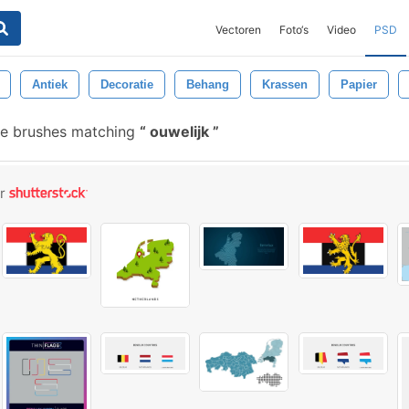
Vectoren
Foto‘s
Video
PSD
Antiek
Decoratie
Behang
Krassen
Papier
ee brushes matching
ouwelijk
or