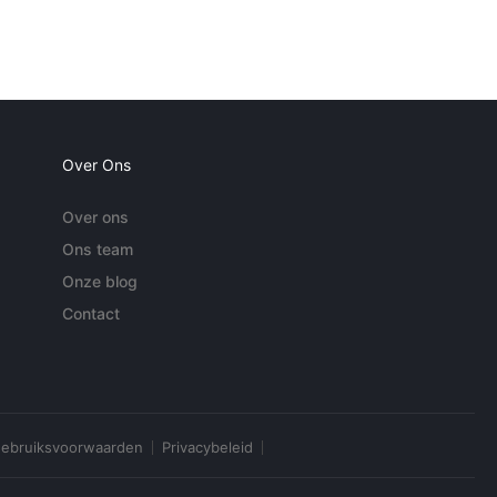
Over Ons
Over ons
Ons team
Onze blog
Contact
ebruiksvoorwaarden
Privacybeleid