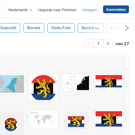
Aanmelden
Nederlands
Upgrade naar Premium
Inloggen
Gebruikt
Borstel
Oude Foto
Backdrop
Klassiek
van 27
1