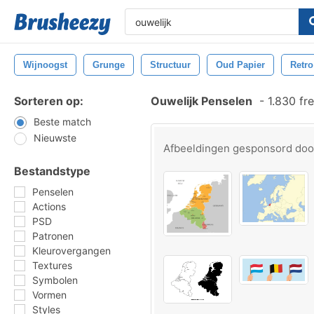
Wijnoogst
Grunge
Structuur
Oud Papier
Retro
Sorteren op:
Ouwelijk Penselen
-
1.830 fr
Beste match
Nieuwste
Afbeeldingen gesponsord do
Bestandstype
Penselen
Actions
PSD
Patronen
Kleurovergangen
Textures
Symbolen
Vormen
Styles