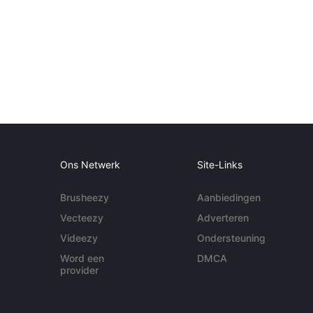
Ons Netwerk
Site-Links
Brusheezy
Aanbiedingen
Vecteezy
Adverteren
Videezy
Ondersteuning
Word een
DMCA
provider