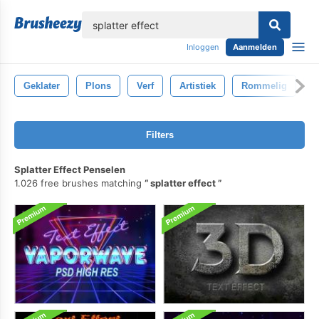
lose
Inloggen
Aanmelden
Geklater
Plons
Verf
Artistiek
Rommelig
D
Filters
Splatter Effect Penselen
1.026 free brushes matching
splatter effect