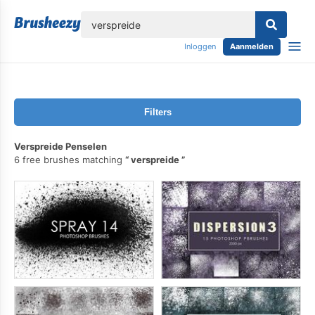
lose
Inloggen
Aanmelden
Filters
Verspreide Penselen
6 free brushes matching
verspreide