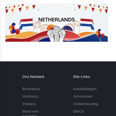
Ons Netwerk
Site-Links
Brusheezy
Aanbiedingen
Vecteezy
Adverteren
Videezy
Ondersteuning
Word een
DMCA
provider