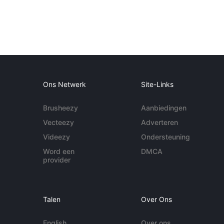
Ons Netwerk
Site-Links
Brusheezy
Aanbiedingen
Vecteezy
Adverteren
Videezy
Ondersteuning
Word een
DMCA
provider
Talen
Over Ons
English
Over ons