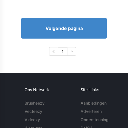
Volgende pagina
1
Ons Netwerk
Site-Links
Brusheezy
Aanbiedingen
Vecteezy
Adverteren
Videezy
Ondersteuning
Word een
DMCA