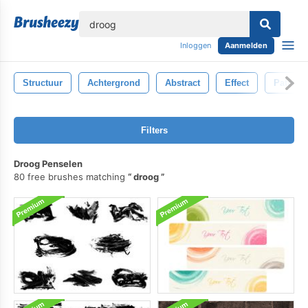
lose
Inloggen
Aanmelden
Structuur
Achtergrond
Abstract
Effect
Patroon
Filters
Droog Penselen
80 free brushes matching
droog