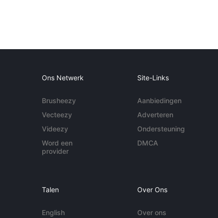
Ons Netwerk
Site-Links
Brusheezy
Aanbiedingen
Vecteezy
Adverteren
Videezy
Ondersteuning
Word een
DMCA
provider
Talen
Over Ons
English
Over ons