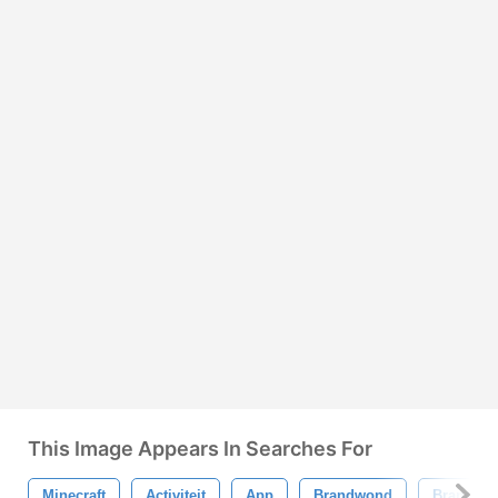
This Image Appears In Searches For
Minecraft
Activiteit
App
Brandwond
Branden