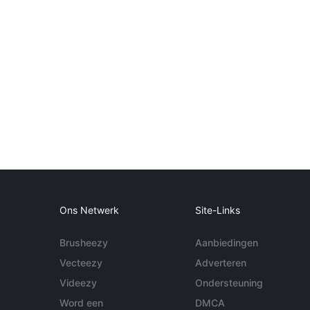
Ons Netwerk
Site-Links
Brusheezy
Aanbiedingen
Vecteezy
Adverteren
Videezy
Ondersteuning
Word een
DMCA