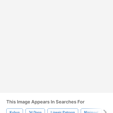
This Image Appears In Searches For
Kubus
3d Doos
Lineair Patroon
Minimaal
On