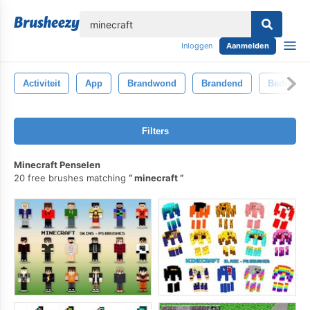
lose
Inloggen
Aanmelden
Activiteit
App
Brandwond
Brandend
Bedrijf
Filters
Minecraft Penselen
20 free brushes matching
minecraft