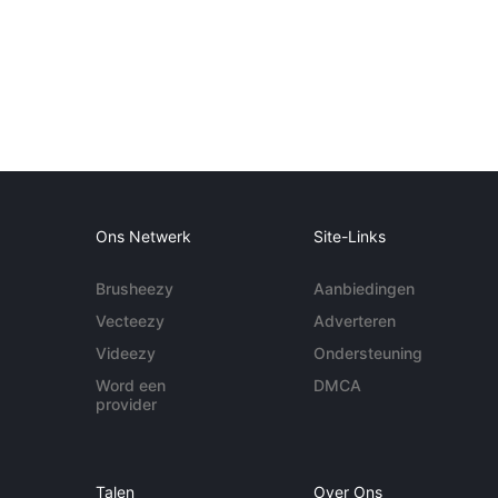
Ons Netwerk
Site-Links
Brusheezy
Aanbiedingen
Vecteezy
Adverteren
Videezy
Ondersteuning
Word een
DMCA
provider
Talen
Over Ons