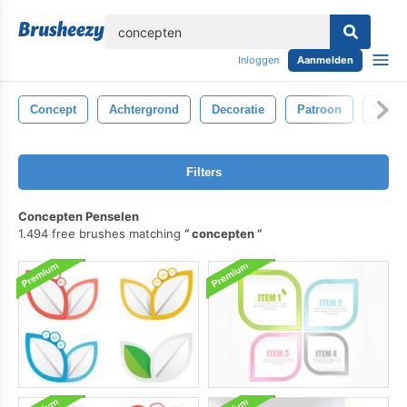
lose
Inloggen
Aanmelden
Concept
Achtergrond
Decoratie
Patroon
Vorm
Filters
Concepten Penselen
1.494 free brushes matching
concepten