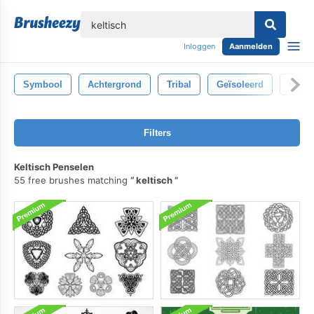
lose
Inloggen
Aanmelden
Symbool
Achtergrond
Tribal
Geïsoleerd
Kolke
Filters
Keltisch Penselen
55 free brushes matching
keltisch