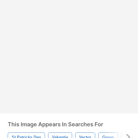
This Image Appears In Searches For
St Patricks Dag
Vakantie
Vector
Groen
Blad