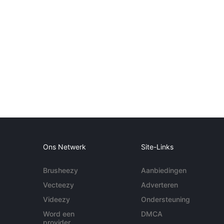
Ons Netwerk
Site-Links
Brusheezy
Aanbiedingen
Vecteezy
Adverteren
Videezy
Ondersteuning
Word een
DMCA
provider