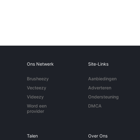
Ons Netwerk
Site-Links
Brusheezy
Aanbiedingen
Vecteezy
Adverteren
Videezy
Ondersteuning
Word een
DMCA
provider
Talen
Over Ons