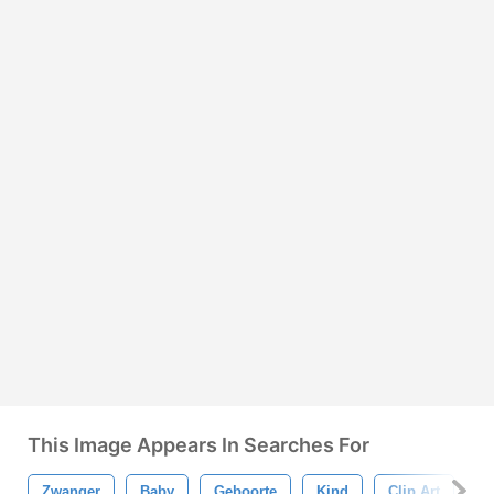
This Image Appears In Searches For
Zwanger
Baby
Geboorte
Kind
Clip Art
P