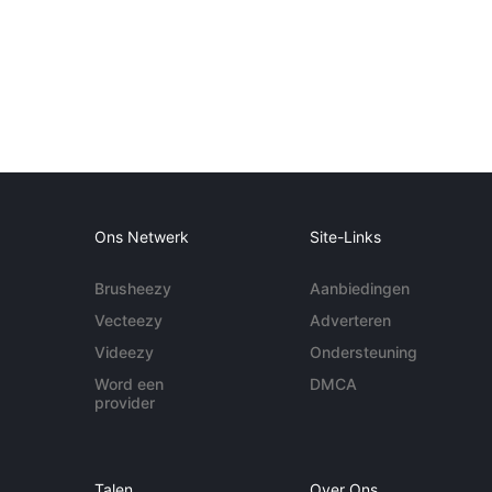
Ons Netwerk
Site-Links
Brusheezy
Aanbiedingen
Vecteezy
Adverteren
Videezy
Ondersteuning
Word een
DMCA
provider
Talen
Over Ons