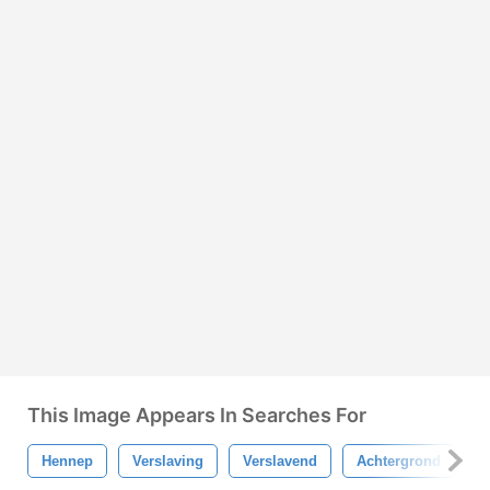
This Image Appears In Searches For
Hennep
Verslaving
Verslavend
Achtergrond
C