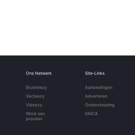
Ons Netwerk
Site-Links
Brusheezy
Aanbiedingen
Vecteezy
Adverteren
Videezy
Ondersteuning
Word een
DMCA
provider