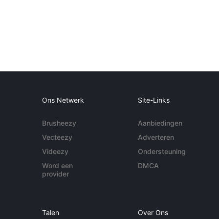
Ons Netwerk
Site-Links
Brusheezy
Aanbiedingen
Vecteezy
Adverteren
Videezy
Ondersteuning
Word een
DMCA
provider
Talen
Over Ons