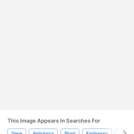
This Image Appears In Searches For
Steun
Ambulance
Bloed
Kardiogram
Cardiol