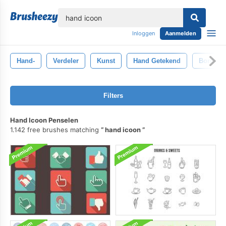
lose
Inloggen
Aanmelden
Hand-
Verdeler
Kunst
Hand Getekend
Borders
Filters
Hand Icoon Penselen
1.142 free brushes matching
hand icoon