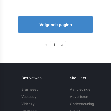
Volgende pagina
1
Ons Netwerk
Site-Links
Brusheezy
Aanbiedingen
Vecteezy
Adverteren
Videezy
Ondersteuning
Word een
DMCA