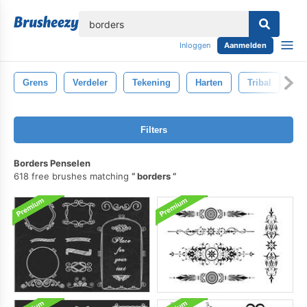
lose
Inloggen
Aanmelden
Grens
Verdeler
Tekening
Harten
Tribal
We
Filters
Borders Penselen
618 free brushes matching
borders