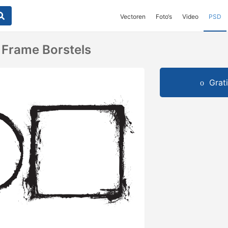
Vectoren
Foto‘s
Video
PSD
 Frame Borstels
Grat