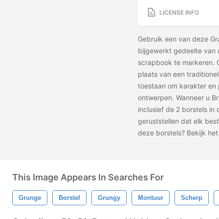
LICENSE INFO
Gebruik een van deze Gr
bijgewerkt gedeelte van 
scrapbook te markeren. 
plaats van een traditione
toestaan ​​om karakter en
ontwerpen. Wanneer u B
inclusief de 2 borstels in
geruststellen dat elk bes
deze borstels? Bekijk he
This Image Appears In Searches For
Grunge
Borstel
Grungy
Montuur
Scherp