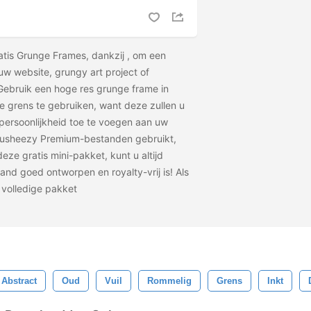
atis Grunge Frames, dankzij
, om een ​​
uw website, grungy art project of
Gebruik een hoge res grunge frame in
le grens te gebruiken, want deze zullen u
 persoonlijkheid toe te voegen aan uw
rusheezy Premium-bestanden gebruikt,
 deze gratis mini-pakket, kunt u altijd
tand goed ontworpen en royalty-vrij is! Als
t volledige pakket
Abstract
Oud
Vuil
Rommelig
Grens
Inkt