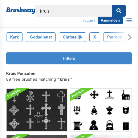
lose
Inloggen
Aanmelden
Kerk
Godsdienst
Christelijk
X
Patroon
Ic
Filters
Kruis Penselen
89 free brushes matching
kruis