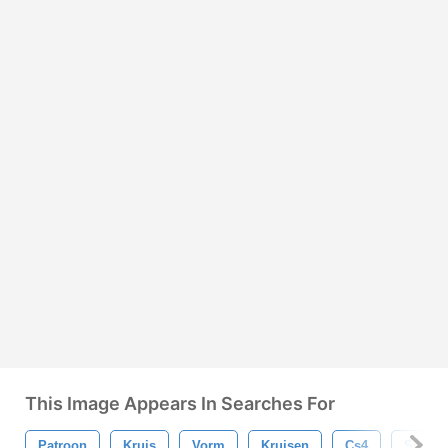
This Image Appears In Searches For
Patroon
Kruis
Vorm
Kruisen
Cs4
Symbo