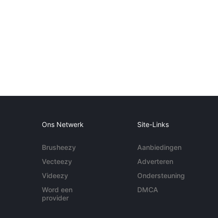
Ons Netwerk
Site-Links
Brusheezy
Aanbiedingen
Vecteezy
Adverteren
Videezy
Ondersteuning
Word een
DMCA
provider