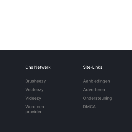
Ons Netwerk
Site-Links
Brusheezy
Aanbiedingen
Vecteezy
Adverteren
Videezy
Ondersteuning
Word een
DMCA
provider