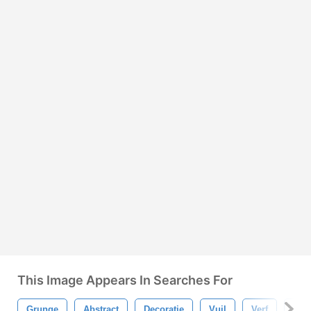
This Image Appears In Searches For
Grunge
Abstract
Decoratie
Vuil
Verf
Vloe