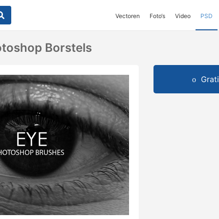
Vectoren
Foto‘s
Video
PSD
otoshop Borstels
Grat