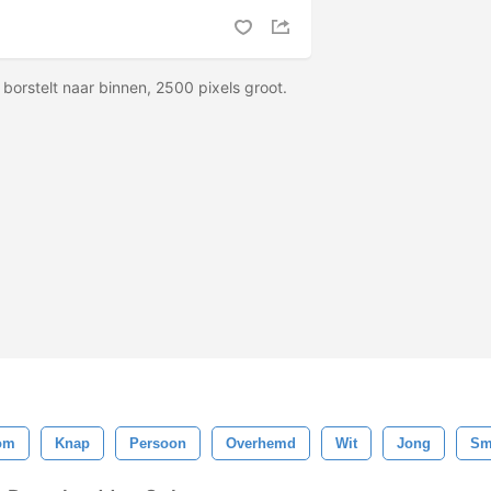
orstelt naar binnen, 2500 pixels groot.
om
Knap
Persoon
Overhemd
Wit
Jong
Sm