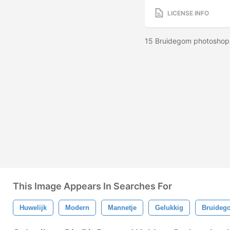
LICENSE INFO
15 Bruidegom photoshop b
This Image Appears In Searches For
Huwelijk
Modern
Mannetje
Gelukkig
Bruideg