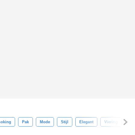
oking
Pak
Mode
Stijl
Elegant
Viering
Zwa