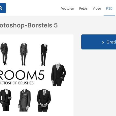
Vectoren
Foto‘s
Video
PSD
otoshop-Borstels 5
Grat