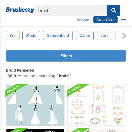
lose
Inloggen
Aanmelden
Wit
Mode
Schoonheid
Dame
Jurk
Stijl
Filters
Bruid Penselen
106 free brushes matching
bruid