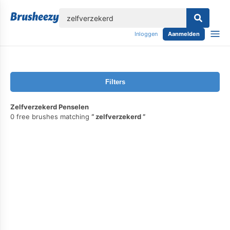
lose
Inloggen
Aanmelden
Filters
Zelfverzekerd Penselen
0 free brushes matching
zelfverzekerd