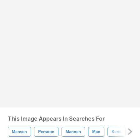
This Image Appears In Searches For
Mensen
Persoon
Mannen
Man
Kerel
Sil