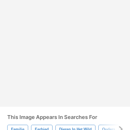
This Image Appears In Searches For
Familie
Eerbied
Dieren In Het Wild
Ouders
B