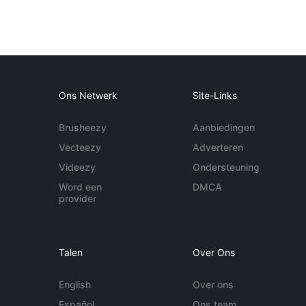
Ons Netwerk
Site-Links
Brusheezy
Aanbiedingen
Vecteezy
Adverteren
Videezy
Ondersteuning
Word een
DMCA
provider
Talen
Over Ons
English
Over ons
Español
Ons team