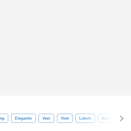
ing
Elegantie
Veer
Voet
Labels
Been
Logo