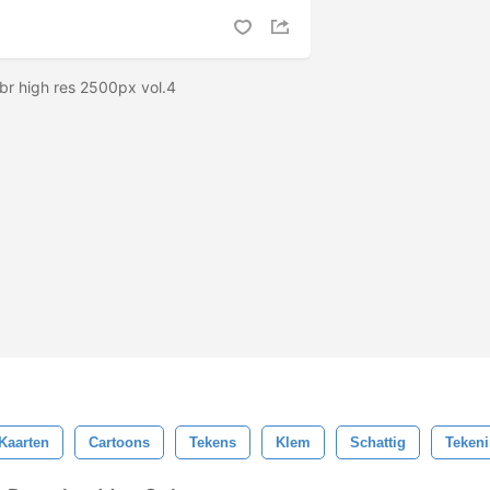
br high res 2500px vol.4
Kaarten
Cartoons
Tekens
Klem
Schattig
Teken