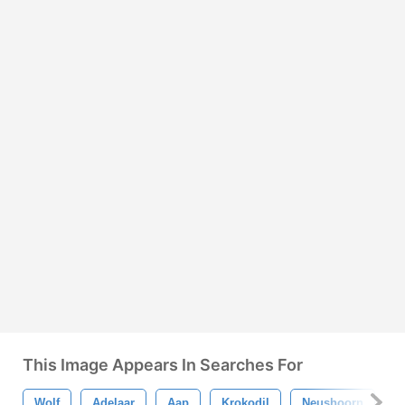
This Image Appears In Searches For
Wolf
Adelaar
Aap
Krokodil
Neushoorn
N