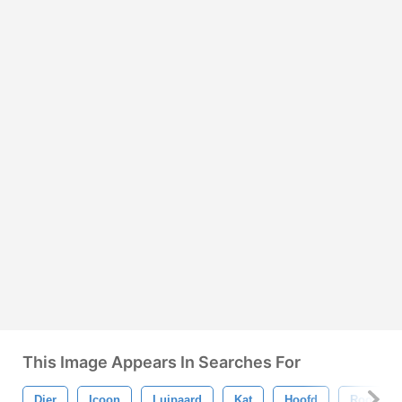
This Image Appears In Searches For
Dier
Icoon
Luipaard
Kat
Hoofd
Roofdier