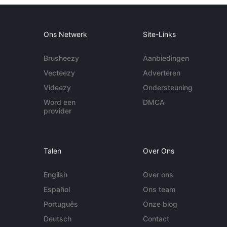
Ons Netwerk
Site-Links
Brusheezy
Aanbiedingen
Vecteezy
Adverteren
Videezy
Ondersteuning
Word een
DMCA
provider
Talen
Over Ons
English
Over ons
Español
Ons team
Português
Onze blog
Deutsch
Contact