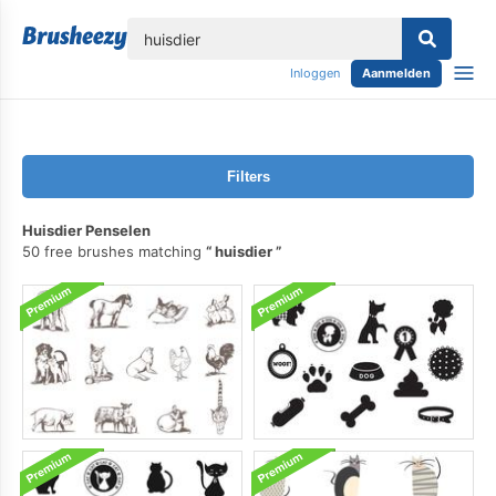
lose
Inloggen
Aanmelden
Filters
Huisdier Penselen
50 free brushes matching
huisdier