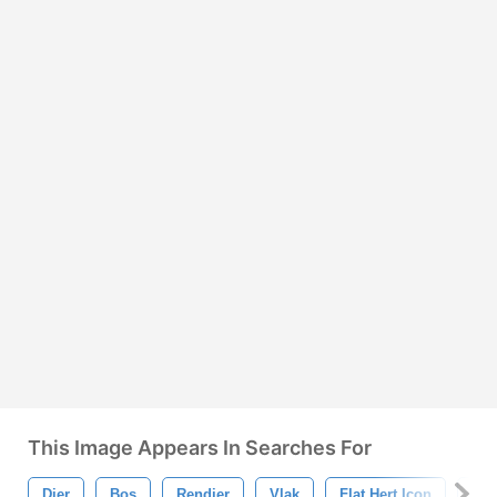
This Image Appears In Searches For
Dier
Bos
Rendier
Vlak
Flat Hert Icon
Her