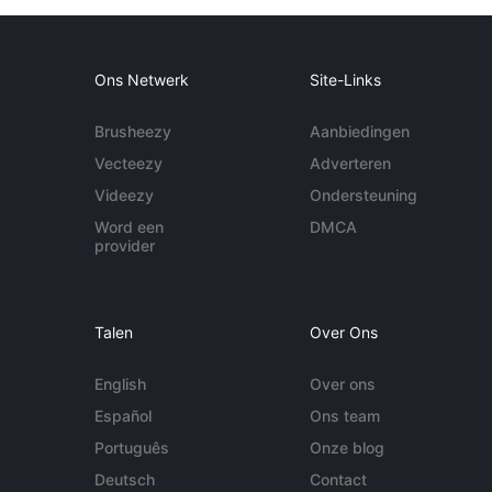
Ons Netwerk
Site-Links
Brusheezy
Aanbiedingen
Vecteezy
Adverteren
Videezy
Ondersteuning
Word een
DMCA
provider
Talen
Over Ons
English
Over ons
Español
Ons team
Português
Onze blog
Deutsch
Contact