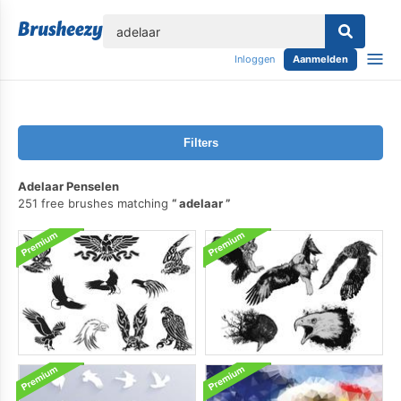
lose
Inloggen
Aanmelden
Filters
Adelaar Penselen
251 free brushes matching
adelaar