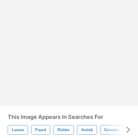
This Image Appears In Searches For
Leeuw
Paard
Ridder
Antiek
Gouden
Go