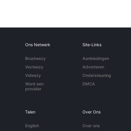
Ons Netwerk
Site-Links
Brusheezy
Aanbiedingen
Vecteezy
Adverteren
Videezy
Ondersteuning
Word een
DMCA
provider
Talen
Over Ons
English
Over ons