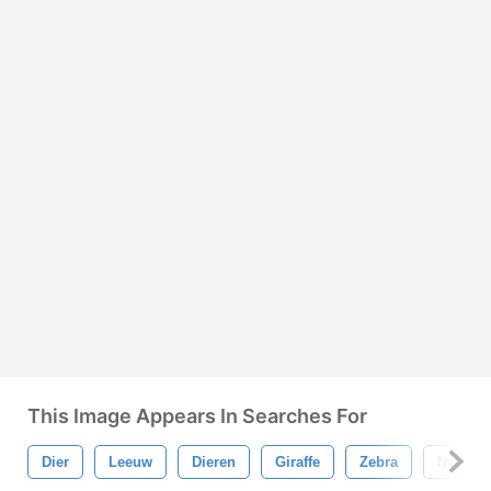
This Image Appears In Searches For
Dier
Leeuw
Dieren
Giraffe
Zebra
Neusho